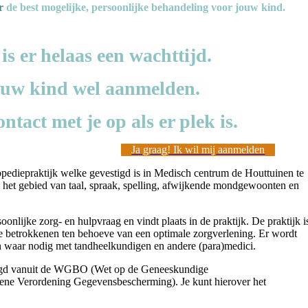
ar
de
best mogelijke, persoonlijke behandeling voor jouw kind.
s er helaas een wachttijd.
ouw kind wel aanmelden.
ntact met je op als er plek is.
Ja graag! Ik wil mij aanmelden
pediepraktijk welke gevestigd is in Medisch centrum de Houttuinen te
het gebied van taal, spraak, spelling, afwijkende mondgewoonten en
lijke zorg- en hulpvraag en vindt plaats in de praktijk. De praktijk i
re betrokkenen ten behoeve van een optimale zorgverlening. Er wordt
 waar nodig met tandheelkundigen en andere (para)medici.
orgd vanuit de WGBO (Wet op de Geneeskundige
e Verordening Gegevensbescherming). Je kunt hierover het